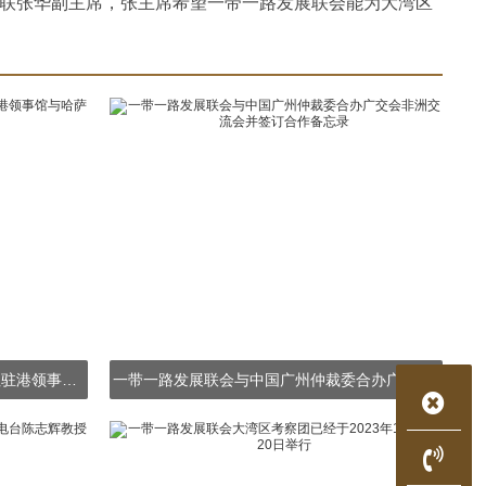
联张华副主席，张主席希望一带一路发展联会能为大湾区
一带一路发展联会拜访了哈萨克斯坦驻港领事馆与哈萨克斯坦驻港总领事见面
一带一路发展联会与中国广州仲裁委合办广交会非洲交流会并签订合作备忘录