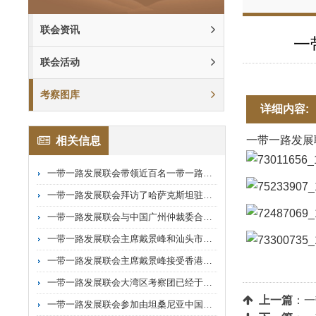
联会资讯
一
联会活动
考察图库
详细内容:
一带一路发展
相关信息
一带一路发展联会带领近百名一带一路国家企业家参观前海
一带一路发展联会拜访了哈萨克斯坦驻港领事馆与哈萨克斯坦驻港总领事见面
一带一路发展联会与中国广州仲裁委合办广交会非洲交流会并签订合作备忘录
一带一路发展联会主席戴景峰和汕头市副市長彭聪恩等领导于中国汕头国际纺织服装博览会担任主礼嘉宾
一带一路发展联会主席戴景峰接受香港电台陈志辉教授访问
一带一路发展联会大湾区考察团已经于2023年10月17-20日举行
上一篇
：
一
一带一路发展联会参加由坦桑尼亚中国大使馆文化部组织的展会及晚会，中国驻坦桑尼亚大使王克到临一带一路发展联会的摊位，并由一带一路发展联会常务副主席许楚武介绍联会情况。