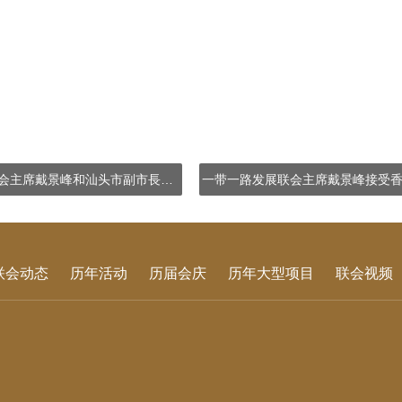
一带一路发展联会主席戴景峰和汕头市副市長彭聪恩等领导于中国汕头国际纺织服装博览会担任主礼嘉宾
联会动态
历年活动
历届会庆
历年大型项目
联会视频