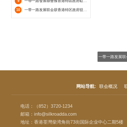
9
一帶一路發展聯會獲香港特區政府駐粵辦邀請參加慶回歸酒會
10
一带一路发展联会获香港特区政府驻粤办邀请参加庆回归酒会
网站导航:
联会概况
电话：（852）3720-1234
邮箱：info@silkroadda.com
地址：香港荃灣柴湾角街73街国际企业中心二期5楼