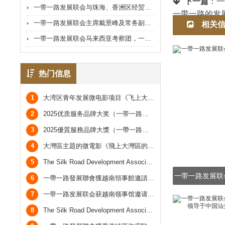
下一篇
：
一
一带一路发展联会与珠海、香洲区经贸代表团及副区长常征晚宴
一带一路的发
一带一路发展联会主席戴景峰及常务副主席何家成拜访广东省工商联张华副主席，张主席希望一带一路发展联会能为大湾区一带一路的发展作出更多努力。
相关
一带一路发展联会马来西亚考察团，一带一路发展联会首席常务副主席简汝谦及常务主席陈美恩代表出席论坛。
热门信息
1
大湾区青年发展微电影项目《飞上大湾区的广阔天空》
2
2025优质服务品牌大奖（一带一路及大湾区市场）于香港会议圆满举行
3
2025優質服務品牌大獎（一帶一路及大灣區市場）於香港會議圓滿舉行
4
大灣區主題的微電影《飛上大灣區的廣闊天空》
5
The Silk Road Development Association was invited by the Vietnamese Consulate to attend the Vietnamese National Day Reception and took a group photo with the Vietnamese Consul General.
6
一帶一路發展聯會獲越南領事館邀請參加越南國慶酒會，並與越南總領事合照
7
一带一路发展联会获越南领事馆邀请参加越南国庆酒会，与越南总领事合照
8
The Silk Road Development Association was invited by the Office of the Government of the Hong Kong Special Administrative Region in Guangdong to attend the Reception Celebrating the Return of Hong Kong.