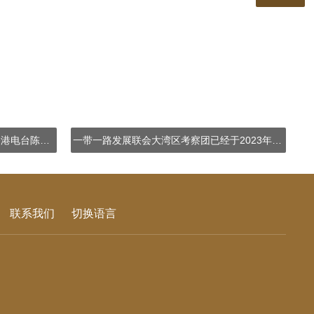
一带一路发展联会主席戴景峰接受香港电台陈志辉教授访问
一带一路发展联会大湾区考察团已经于2023年10月17-20日举行
联系我们
切换语言