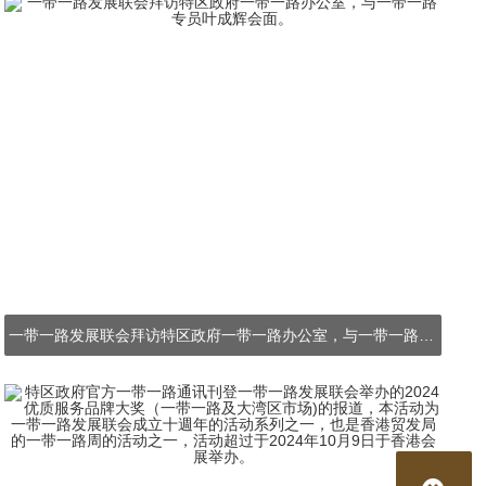
一带一路发展联会拜访特区政府一带一路办公室，与一带一路专员叶成辉会面。