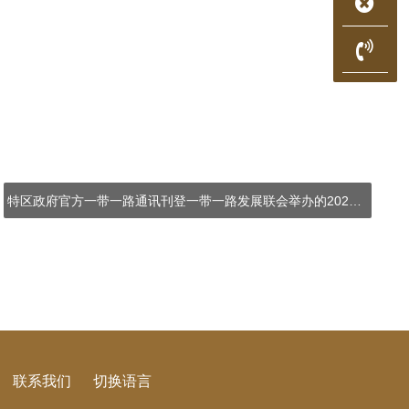
特区政府官方一带一路通讯刊登一带一路发展联会举办的2024优质服务品牌大奖（一带一路及大湾区市场)的报道，本活动为一带一路发展联会成立十週年的活动系列之一，也是香港贸发局的一带一路周的活动之一，活动超过于2024年10月9日于香港会展举办。
联系我们
切换语言