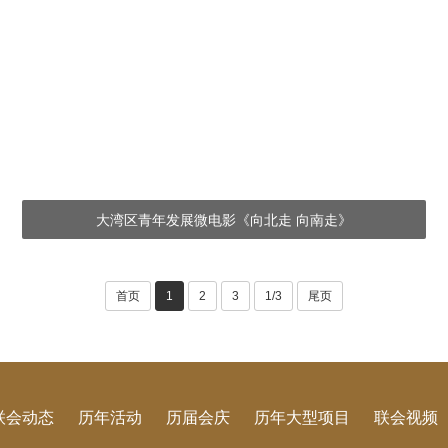
大湾区青年发展微电影《向北走 向南走》
首页
1
2
3
1/3
尾页
联会动态
历年活动
历届会庆
历年大型项目
联会视频