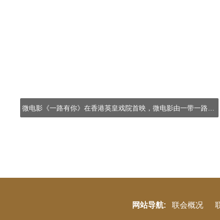
微电影《一路有你》在香港英皇戏院首映，微电影由一带一路发展联会统筹制作，庆祝共建一带一路倡议十周年及支持民心相通，106位来自香港及内地的嘉宾到场参与。
网站导航:
联会概况